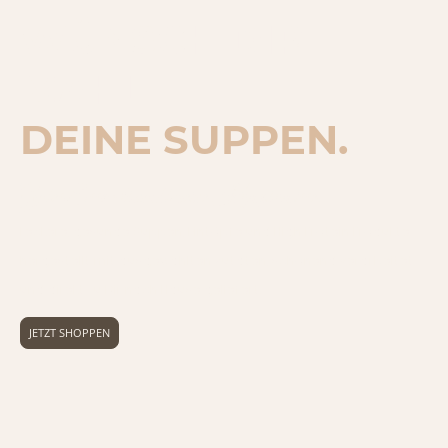
WÜNSCH DIR
MAHL
DEINE SUPPEN.
Gutes Essen braucht keine Kompromisse.
Leckere, gesunde Suppen, Eintöpfe und High Protein Produkte
hergestellt mit ausgewählten Zutaten, schonend verarbeitet
und direkt zu Dir nach Hause geliefert.
JETZT SHOPPEN